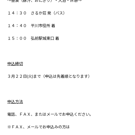
～昼食（豚汁、おにぎり）・入浴・休憩～
１４：３０ さるか荘 発（バス）
１４：４０ 平川市役所 着
１５：００ 弘前駅城東口 着
申込締切
３月２２日(火)まで（申込は先着順となります）
申込方法
電話、ＦＡＸ、またはメールでお申込ください。
※ＦＡＸ、メールでお申込みの方は