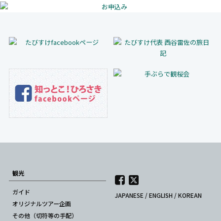
観光
ガイド
JAPANESE
/
ENGLISH
/
KOREAN
オリジナルツアー企画
その他（切符等の手配）