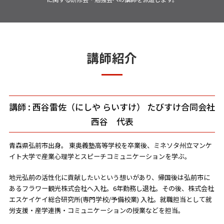
講師紹介
講師 : 西谷雷佐（にしや らいすけ） たびすけ合同会社
西谷 代表
青森県弘前市出身。 東奥義塾高等学校を卒業後、ミネソタ州立マンケ
イト大学で産業心理学とスピーチコミュニケーションを学ぶ。
地元弘前の活性化に貢献したいという想いがあり、帰国後は弘前市に
あるフラワー観光株式会社へ入社。6年勤務し退社。その後、株式会社
エスケイケイ総合研究所(専門学校/予備校業) 入社。就職担当として就
労支援・産学連携・コミュニケーションの授業などを担当。