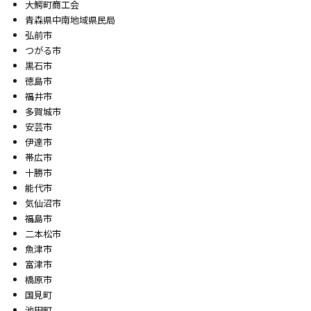
大鰐町商工会
青森県中南地域県民局
弘前市
つがる市
黒石市
徳島市
福井市
多賀城市
安芸市
伊達市
帯広市
十勝市
能代市
気仙沼市
福島市
二本松市
魚津市
富津市
橋原市
国見町
池田町