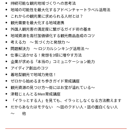
持続可能な観光地域づくりへの思考法
地域の可能性を最大化するアドベンチャートラベル活用法
これからの観光業に求められる人材とは？
観光需要を最大化する地域連携
外国人観光客の満足度に繋がるガイド術の基本
地域資源を高付加価値化する観光商品造成のコツ
考える力 ～ 気づく力と発想力 ～
問題解決力 ～ ロジカルシンキング活用法 ～
仕事に活かせる！発想を3倍に増やす方法
企業が求める「本当の」コミュニケーション能力
アイディア創出のコツ
着地型観光で地域力発信！
ゼロから始めるまち歩きガイド育成講座
観光資源の見つけ方～街にはお宝が溢れている～
津軽じぇんとるMen育成講座
「イラっとする人」を見ても、イラっとしなくなる方法教えます
だからあなたはモテない ～話のクドい人・話の面白くない人
～ 他