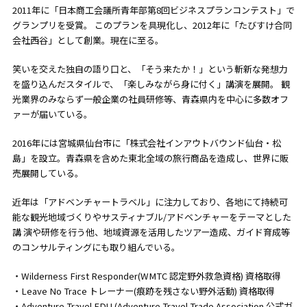
2011年に「日本商工会議所青年部第8回ビジネスプランコンテスト」で
グランプリを受賞。 このプランを具現化し、2012年に「たびすけ合同
会社西谷」として創業。現在に至る。
笑いを交えた独自の語り口と、「そう来たか！」という斬新な発想力
を盛り込んだスタイルで、「楽しみながら身に付く」講演を展開。 観
光業界のみならず一般企業の社員研修等、青森県内を中心に多数オフ
ァーが届いている。
2016年には宮城県仙台市に「株式会社インアウトバウンド仙台・松
島」を設立。青森県を含めた東北全域の旅行商品を造成し、世界に販
売展開している。
近年は「アドベンチャートラベル」に注力しており、各地にて持続可
能な観光地域づくりやサスティナブル/アドベンチャーをテーマとした
講 演や研修を行う他、地域資源を活用したツアー造成、ガイド育成等
のコンサルティングにも取り組んでいる。
・Wilderness First Responder(WMTC 認定野外救急資格) 資格取得
・Leave No Trace トレーナー(痕跡を残さない野外活動) 資格取得
・Adventure Travel EDU (Adventure Travel Trade Association 公式ガ