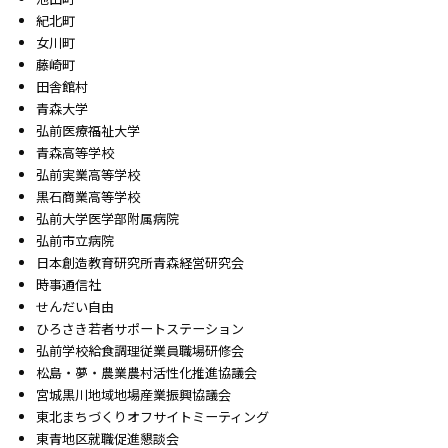
紀北町
女川町
藤崎町
田舎館村
青森大学
弘前医療福祉大学
青森高等学校
弘前実業高等学校
黒石商業高等学校
弘前大学医学部附属病院
弘前市立病院
日本創造教育研究所青森経営研究会
時事通信社
せんだい自由
ひろさき若者サポートステーション
弘前学校給食調理従業員職場研修会
松島・夢・農業農村活性化推進協議会
宮城黒川地域地場産業振興協議会
東北まちづくりオフサイトミーティング
東青地区就職促進懇談会