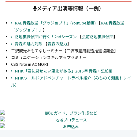
メディア出演等情報（一例）
RAB青森放送「グッジョブ！」(Youtube動画)
【
RAB青森放送
「グッジョブ！」
】
路地裏探偵団が行く！2ndシーズン
【
弘前路地裏探偵団
】
青森の魅力対談
【
青森の魅力
】
三沢観光おもてなしセミナー【三沢市雇用創造推進協議会】
コミュニケーションスキルアップセミナー
CSS Nite in AOMORI
NHK「君に見せたい東北がある」2015年 青森・弘前編
NHKワールドアドベンチャートラベル紹介（みちのく潮風トレイ
ル）