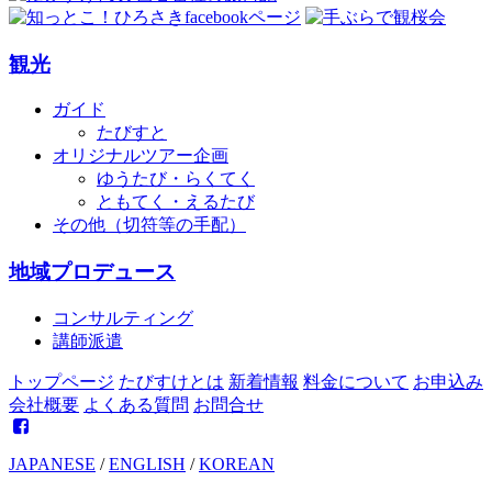
観光
ガイド
たびすと
オリジナルツアー企画
ゆうたび・らくてく
ともてく・えるたび
その他（切符等の手配）
地域プロデュース
コンサルティング
講師派遣
トップページ
たびすけとは
新着情報
料金について
お申込み
会社概要
よくある質問
お問合せ
JAPANESE
/
ENGLISH
/
KOREAN