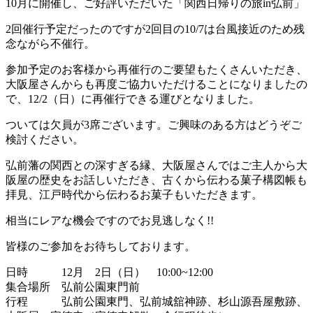
10月に開催し、ご好評いただいた「関西日帰りの旅in弘前」
2回催行予定だったのですが2回目の10/7は台風接近のため残
念ながら不催行。
参加予定のお客様から再催行のご要望もたくさんいただき、
大阪屋さんからも再度ご協力いただけることになりましたの
で、12/2（日）に再催行できる運びとなりました。
ついては欠員が3席ございます。ご興味のある方はどうぞご
検討ください。
弘前藩の関西との深すぎる縁、大阪屋さんではご主人から大
阪屋の歴史をお話しいただき、古くから伝わる菓子構図帳も
拝見、江戸時代から伝わるお菓子もいただきます。
相当にレアな機会ですのでお見逃しなく!!
皆様のご参加をお待ちしております。
日時 12月 2日（日） 10:00~12:00
集合場所 弘前公園東門前
行程 弘前公園東門、弘前城舘神跡、杉山源吾屋敷跡、