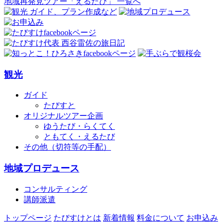
地域再発見ツアー「えるたび」 一覧へ
ナ
ビ
ゲ
ー
シ
観光
ョ
ガイド
ン
たびすと
オリジナルツアー企画
ゆうたび・らくてく
ともてく・えるたび
その他（切符等の手配）
地域プロデュース
コンサルティング
講師派遣
トップページ
たびすけとは
新着情報
料金について
お申込み