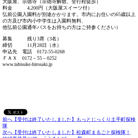
大阪屋、宗徳寺（宗徳寺解散、全行程徒歩）
料金 4,200円（大阪屋スイーツ付）
弘前公園入園料が別途かかります。市内にお住いの65歳以上
の方及び市内小中学生は入園料無料、
他弘前公園通年パスをお持ちの方はご持参ください）
募集 残り3席（3名）
締切 11月28日（水）
申込先 電話 0172‐55‐0268
ＦＡＸ 0172－55－0252
www.tabisuke‐hirosaki.jp
前へ
【受付は終了いたしました】もっとじっくり土手町探検
投
隊
稿
次へ
【受付は終了いたしました】松森町まるごと探検隊！