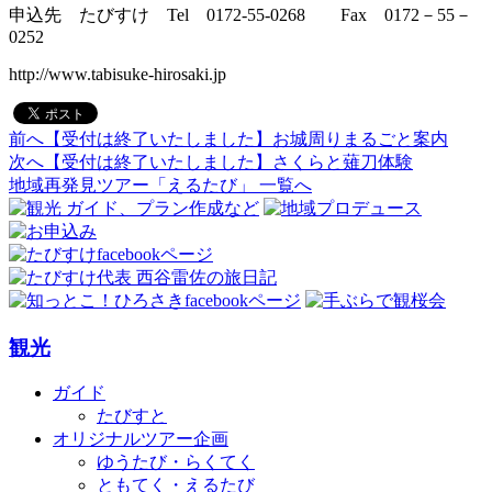
申込先 たびすけ Tel 0172-55-0268 Fax 0172－55－
0252
http://www.tabisuke-hirosaki.jp
前へ
【受付は終了いたしました】お城周りまるごと案内
投
次へ
【受付は終了いたしました】さくらと薙刀体験
稿
地域再発見ツアー「えるたび」 一覧へ
ナ
ビ
ゲ
ー
観光
シ
ョ
ガイド
たびすと
ン
オリジナルツアー企画
ゆうたび・らくてく
ともてく・えるたび