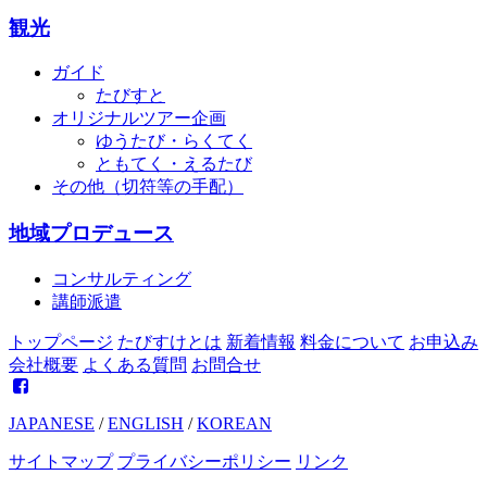
観光
ガイド
たびすと
オリジナルツアー企画
ゆうたび・らくてく
ともてく・えるたび
その他（切符等の手配）
地域プロデュース
コンサルティング
講師派遣
トップページ
たびすけとは
新着情報
料金について
お申込み
会社概要
よくある質問
お問合せ
JAPANESE
/
ENGLISH
/
KOREAN
サイトマップ
プライバシーポリシー
リンク