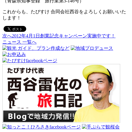
（青森県知事登録 旅行業第3-146号）
これからも、たびすけ 合同会社西谷をよろしくお願いいた
します！
次へ
2012年4月1日創業記念キャンペーン実施中です！
投
ニュース 一覧へ
稿
ナ
ビ
ゲ
ー
シ
ョ
ン