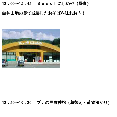
12：00〜12：45
Ｂｅｅｃｈにしめや（昼食）
白神山地の麓で成長したおそばを味わおう！
12：50〜13：20 ブナの里白神館（着替え・荷物預かり）