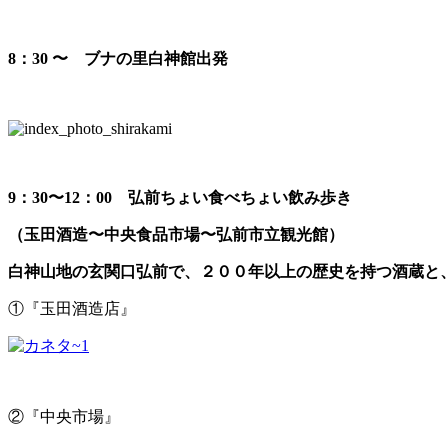
8：30 〜 ブナの里白神館出発
9：30〜12：00 弘前ちょい食べちょい飲み歩き
（玉田酒造〜中央食品市場〜弘前市立観光館）
白神山地の玄関口弘前で、２００年以上の歴史を持つ酒蔵と
①『玉田酒造店』
②『中央市場』