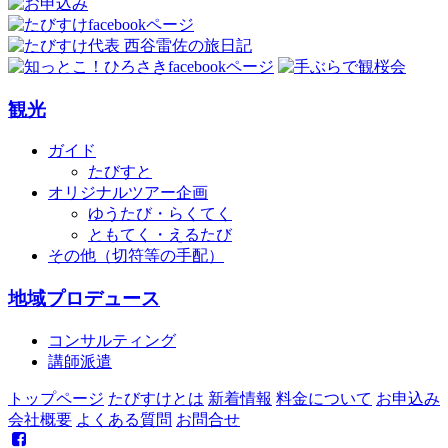
ビ
ゲ
ー
観光
シ
ョ
ガイド
たびすと
ン
オリジナルツアー企画
ゆうたび・らくてく
ともてく・えるたび
その他（切符等の手配）
地域プロデュース
コンサルティング
講師派遣
トップページ
たびすけとは
新着情報
料金について
お申込み
会社概要
よくある質問
お問合せ