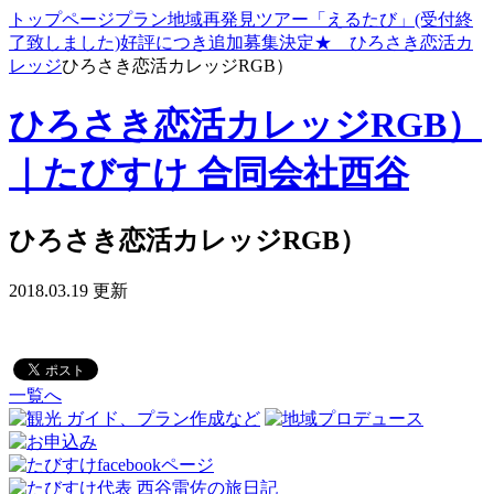
トップページ
プラン
地域再発見ツアー「えるたび」
(受付終
了致しました)好評につき追加募集決定★ ひろさき恋活カ
レッジ
ひろさき恋活カレッジRGB）
ひろさき恋活カレッジRGB）
｜たびすけ 合同会社西谷
ひろさき恋活カレッジRGB）
2018.03.19 更新
一覧へ