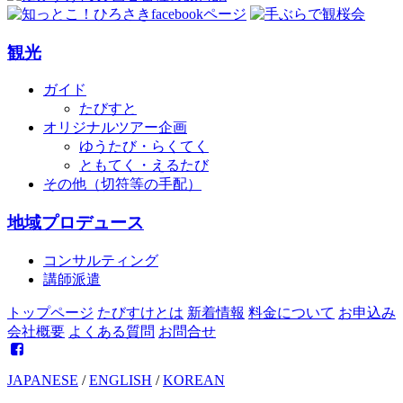
観光
ガイド
たびすと
オリジナルツアー企画
ゆうたび・らくてく
ともてく・えるたび
その他（切符等の手配）
地域プロデュース
コンサルティング
講師派遣
トップページ
たびすけとは
新着情報
料金について
お申込み
会社概要
よくある質問
お問合せ
JAPANESE
/
ENGLISH
/
KOREAN