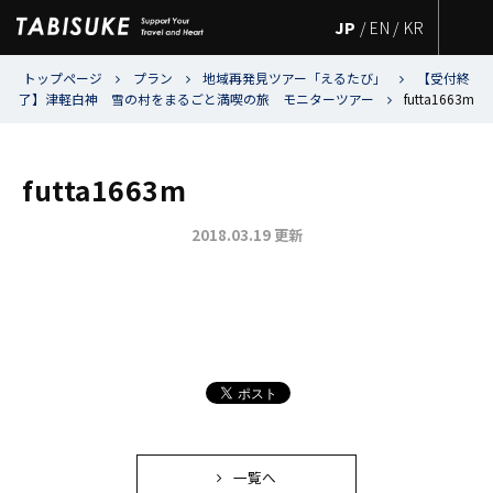
JP
/
EN
/
KR
トップページ
プラン
地域再発見ツアー「えるたび」
【受付終
了】津軽白神 雪の村をまるごと満喫の旅 モニターツアー
futta1663m
futta1663m
2018.03.19 更新
一覧へ