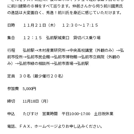
に前川建築の８棟をすべて巡ります。仲邑さんから伺う前川國男氏
の逸話は大変面白く、秀逸！前川氏を身近に感じていただけます。
日時 １１月２１日（木） １２:３０～１７:１５
集合 １２：１５ 弘前駅城東口 貸切バス乗り場
行程 弘前駅→木村産業研究所→中央高校講堂（外観のみ）→弘
前市役所→弘前市民会館→弘前市博物館→弘前市立病院（外観の
み）→弘前市緑の相談所→弘前市斎場→弘前駅
定員 ３０名（最少催行２０名）
参加費 5,000円
締切 11月18日（月）
申込 たびすけ 営業時間 平日10:00~17:00 土日祝休業
電話、ＦＡＸ、ホームページよりお申し込みください。