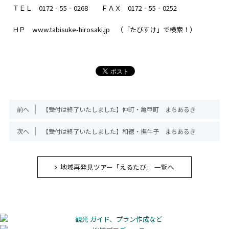
ＴＥＬ 0172‐55‐0268 ＦＡＸ 0172‐55‐0252
ＨＰ www.tabisuke-hirosaki.jp （「たびすけ」で検索！）
前へ
【受付は終了いたしました】仲町・亀甲町 まちあるき
次へ
【受付は終了いたしました】和徳・撫牛子 まちあるき
地域再発見ツアー「えるたび」 一覧へ