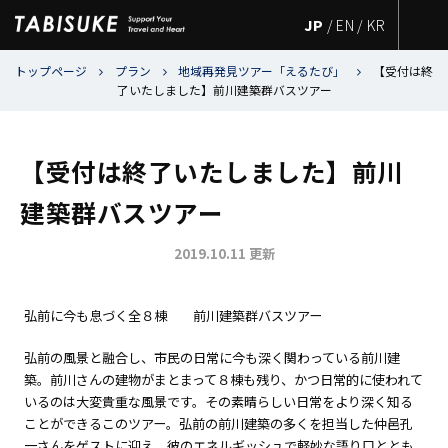
JP
/
EN
/
KR
トップページ
プラン
地域再発見ツアー「えるたび」
【受付は終
了いたしました】前川建築群バスツアー
【受付は終了いたしました】前川
建築群バスツアー
2019.10.11 更新
弘前に今も息づく全８棟 前川建築群バスツアー
弘前の風景と融合し、市民の日常に今も深く関わっている前川建
築。前川さんの建物がまとまって８棟も残り、かつ日常的に使われて
いるのは大変貴重な風景です。その素晴らしい日常をより深く知る
ことができるこのツアー。弘前の前川建築の多くを担当した仲邑孔
一さんをゲストに迎え、彼のエネルギッシュで軽妙な語り口ととも