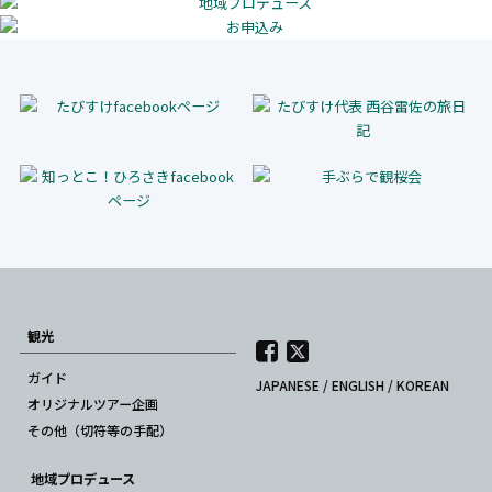
観光
ガイド
JAPANESE
/
ENGLISH
/
KOREAN
オリジナルツアー企画
その他（切符等の手配）
地域プロデュース