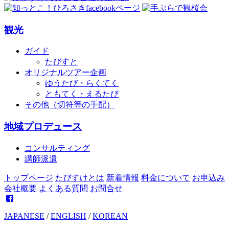
観光
ガイド
たびすと
オリジナルツアー企画
ゆうたび・らくてく
ともてく・えるたび
その他（切符等の手配）
地域プロデュース
コンサルティング
講師派遣
トップページ
たびすけとは
新着情報
料金について
お申込み
会社概要
よくある質問
お問合せ
JAPANESE
/
ENGLISH
/
KOREAN