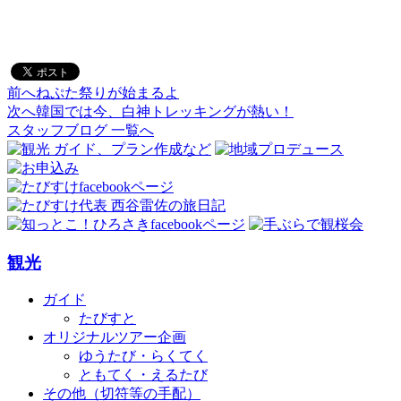
前へ
ねぷた祭りが始まるよ
投
次へ
韓国では今、白神トレッキングが熱い！
稿
スタッフブログ 一覧へ
ナ
ビ
ゲ
ー
観光
シ
ョ
ガイド
たびすと
ン
オリジナルツアー企画
ゆうたび・らくてく
ともてく・えるたび
その他（切符等の手配）