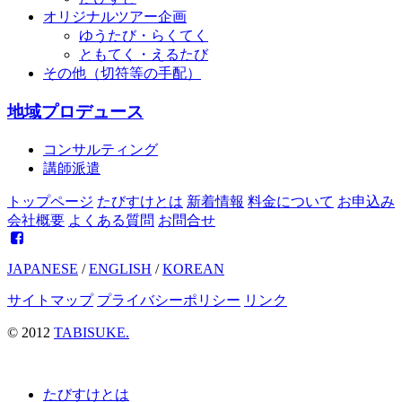
ン
オリジナルツアー企画
ゆうたび・らくてく
ともてく・えるたび
その他（切符等の手配）
地域プロデュース
コンサルティング
講師派遣
トップページ
たびすけとは
新着情報
料金について
お申込み
会社概要
よくある質問
お問合せ
JAPANESE
/
ENGLISH
/
KOREAN
サイトマップ
プライバシーポリシー
リンク
© 2012
TABISUKE.
たびすけとは