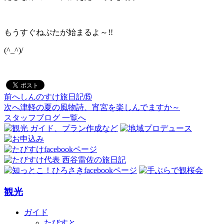
もうすぐねぷたが始まるよ～!!
(^_^)/
前へ
しんのすけ旅日記⑮
投
次へ
津軽の夏の風物詩、宵宮を楽しんでますか～
稿
スタッフブログ 一覧へ
ナ
ビ
ゲ
ー
観光
シ
ョ
ガイド
たびすと